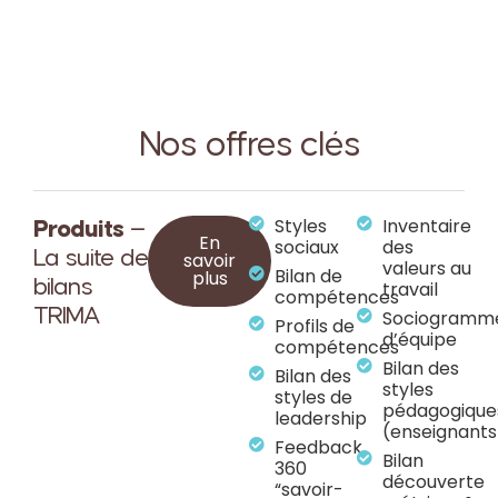
Nos offres clés
Styles
Inventaire
Produits
—
En
sociaux
des
La suite de
savoir
valeurs au
Bilan de
plus
bilans
travail
compétences
TRIMA
Sociogramm
Profils de
d’équipe
compétences
Bilan des
Bilan des
styles
styles de
pédagogique
leadership
(enseignants
Feedback
Bilan
360
découverte
“savoir-