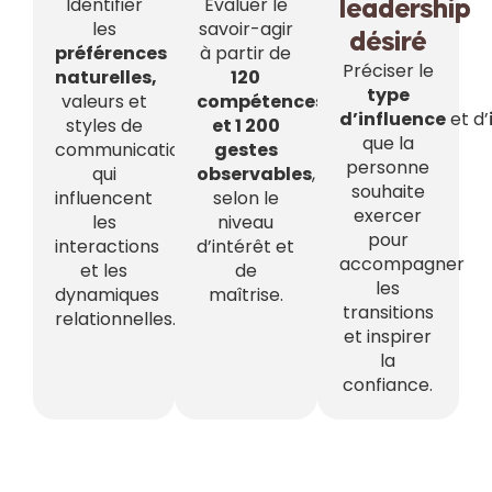
Identifier
Évaluer le
leadership
les
savoir-agir
désiré
préférences
à partir de
Préciser le
naturelles,
120
type
valeurs et
compétences
d’influence
et d’
styles de
et 1 200
que la
communication
gestes
personne
qui
observables
,
souhaite
influencent
selon le
exercer
les
niveau
pour
interactions
d’intérêt et
accompagner
et les
de
les
dynamiques
maîtrise.
transitions
relationnelles.
et inspirer
la
confiance.