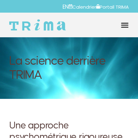
EN
Calendrier
Portail TRIMA
La science derrière
TRIMA
Une approche
psychométrique rigoureuse