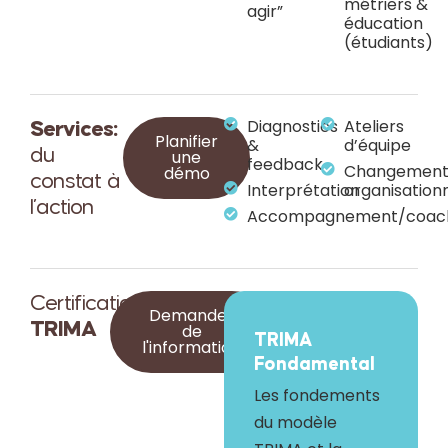
métriers &
agir”
éducation
(étudiants)
Diagnostics
Ateliers
Services:
Planifier
&
d’équipe
du
une
feedback
Changement
démo
constat à
Interprétation
organisation
l’action
Accompagnement/coac
Certifications
Demander
TRIMA
de
TRIMA
l'information
Fondamental
Les fondements
du modèle