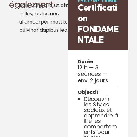
SYSTÈME TRIMA
également
adipiscing elit. Ut elit
Certificati
tellus, luctus nec
on
ullamcorper mattis,
FONDAME
pulvinar dapibus leo.
NTALE
Durée
12 h — 3
séances —
env. 2 jours
Objectif
Découvrir
les Styles
sociaux et
apprendre à
lire les
comportem
ents pour